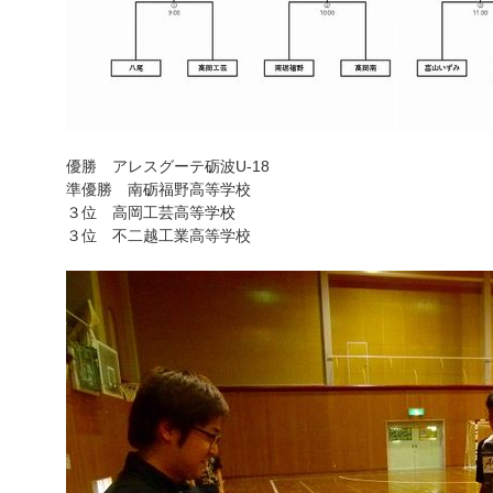
優勝 アレスグーテ砺波U-18
準優勝 南砺福野高等学校
３位 高岡工芸高等学校
３位 不二越工業高等学校