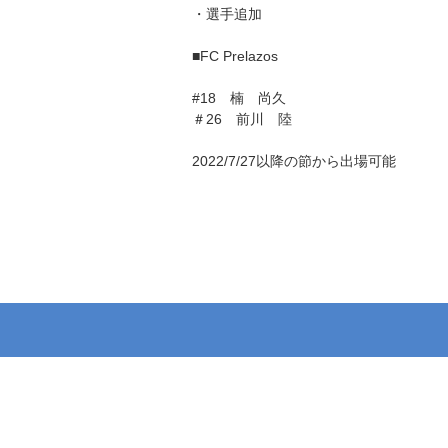
・選手追加
■FC Prelazos
#18 楠 尚久
＃26 前川 陸
2022/7/27以降の節から出場可能